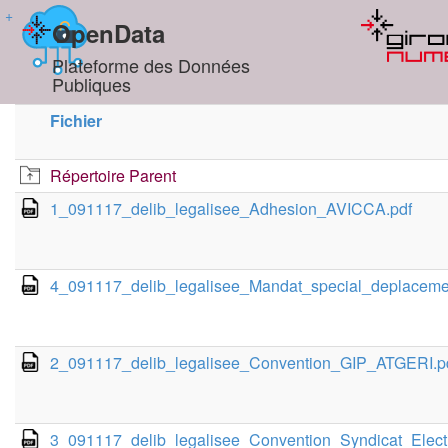
+
OpenData
Plateforme des Données
Publiques
Fichier
Répertoire Parent
1_091117_delib_legalisee_Adhesion_AVICCA.pdf
4_091117_delib_legalisee_Mandat_special_deplacemen
2_091117_delib_legalisee_Convention_GIP_ATGERI.p
3_091117_delib_legalisee_Convention_Syndicat_Electri