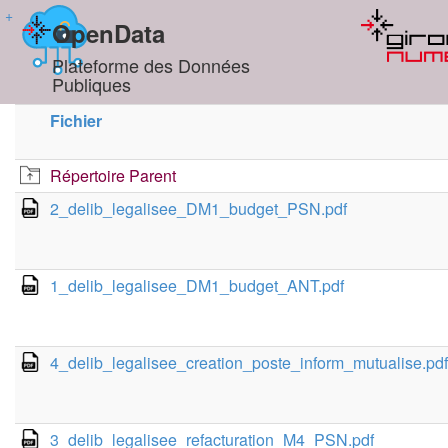
+
OpenData
Plateforme des Données
Publiques
Fichier
Répertoire Parent
2_delib_legalisee_DM1_budget_PSN.pdf
1_delib_legalisee_DM1_budget_ANT.pdf
4_delib_legalisee_creation_poste_inform_mutualise.pdf
3_delib_legalisee_refacturation_M4_PSN.pdf