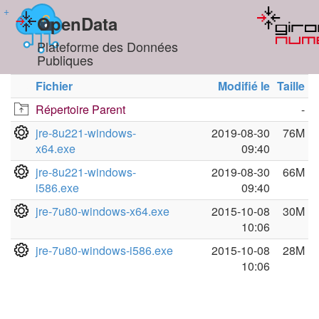
+
OpenData
Plateforme des Données
Publiques
Fichier
Modifié le
Taille
Répertoire Parent
-
jre-8u221-windows-
2019-08-30
76M
x64.exe
09:40
jre-8u221-windows-
2019-08-30
66M
i586.exe
09:40
jre-7u80-windows-x64.exe
2015-10-08
30M
10:06
jre-7u80-windows-i586.exe
2015-10-08
28M
10:06