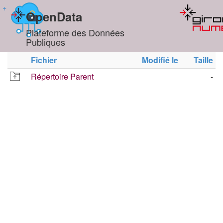
+
OpenData
Plateforme des Données
Publiques
Fichier
Modifié le
Taille
Répertoire Parent
-