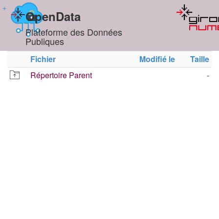
+
OpenData
Plateforme des Données
Publiques
Fichier
Modifié le
Taille
Répertoire Parent
-