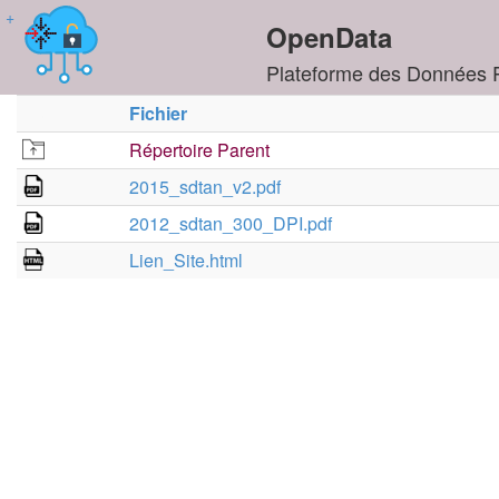
+
OpenData
Plateforme des Données 
Fichier
Répertoire Parent
2015_sdtan_v2.pdf
2012_sdtan_300_DPI.pdf
Lien_Site.html